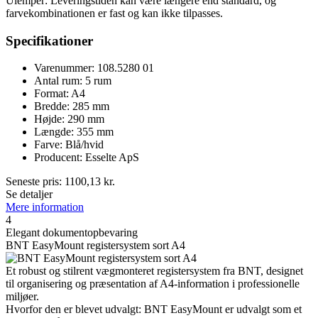
Ulemper: Leveringstiden kan være længere end standard, og
farvekombinationen er fast og kan ikke tilpasses.
Specifikationer
Varenummer: 108.5280 01
Antal rum: 5 rum
Format: A4
Bredde: 285 mm
Højde: 290 mm
Længde: 355 mm
Farve: Blå/hvid
Producent: Esselte ApS
Seneste pris:
1100,13
kr.
Se detaljer
Mere information
4
Elegant dokumentopbevaring
BNT EasyMount registersystem sort A4
Et robust og stilrent vægmonteret registersystem fra BNT, designet
til organisering og præsentation af A4-information i professionelle
miljøer.
Hvorfor den er blevet udvalgt: BNT EasyMount er udvalgt som et