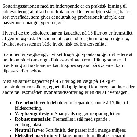
Sorteringsstationen med tre inderspande er en praktisk løsning til
kildesortering af affald i tre fraktioner. Den er udført i stål og har en
sort overflade, som giver et neutralt og professionelt udtryk, der
passer ind i mange typer miljøer.
Hver af de tre beholdere har en kapacitet på 15 liter og er fremstillet
af genbrugsplast. De kan nemt tages ud for tømning og rengøring,
hvilket gør systemet både hygiejnisk og brugervenligt.
Stationen er væghængt, hvilket frigør gulvplads og gør det lettere at
holde området omkring affaldssorteringen rent. Piktogrammer til
mærkning af fraktionerne kan tilkøbes separat, så systemet kan
tilpasses efter behov.
Med en samlet kapacitet på 45 liter og en vægt på 19 kg er
konstruktionen solid og egnet til daglig brug i kontorer, kantiner eller
andre fællesområder, hvor affaldssortering er en del af hverdagen.
Tre beholdere:
Indeholder tre separate spande à 15 liter til
kildesortering.
Væghængt design:
Spar plads og gør rengøring lettere.
Robust materiale:
Fremstillet i stål med spande i
genbrugsplast.
Neutral farve:
Sort finish, der passer ind i mange miljøer.
Fleksibel mærkning:
Piktogrammer kan tilkøbes separat.