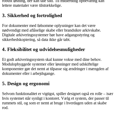
robust løsning, der kan tåle slid. Til midlertidig opbevaring kan
lettere materialer være tilstrækkelige.
3. Sikkerhed og fortrolighed
For dokumenter med følsomme oplysninger kan det være
nødvendigt med aflåselige skabe eller brandsikre arkivskabe.
Digitale arkiveringssystemer bør have adgangsstyring og
sikkerhedskopiering, så data ikke går tabt.
4. Fleksibilitet og udvidelsesmuligheder
Et godt arkiveringssystem skal kunne vokse med dine behov.
Modulopbyggede systemer eller løsninger med udskiftelige
komponenter gør det nemt at tilpasse sig ændringer i mængden af
dokumenter eller i arbejdsgange.
5. Design og ergonomi
Selvom funktionalitet er vigtigst, spiller designet også en rolle – især
hvis systemet står synligt i kontoret. Vælg et system, der passer til
rummets stil, og som er nemt at bruge i hverdagen uden at skabe
rod.