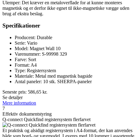
Ulemper: Det kræver en metaloverflade for at kunne monteres
magnetisk og er derfor ikke egnet til ikke-magnetiske vægge uden
brug af ekstra beslag.
Specifikationer
Producent: Durable
Serie: Vario
Model: Magnet Wall 10
Varenummer: S-99998 329
Farve: Sort
Format: A4
Type: Registersystem
Materiale: Metal med magnetisk bagside
Antal paneler: 10 stk. SHERPA-paneler
Seneste pris:
586,65
kr.
Se detaljer
Mere information
7
Effektiv dokumentstyring
Q-connect Quickfind registersystem flerfarvet
Et praktisk og alsidigt registersystem i A4-format, der kan anvendes
både som bord- og vægmodel. Leveres med 10 lommer i assorterede