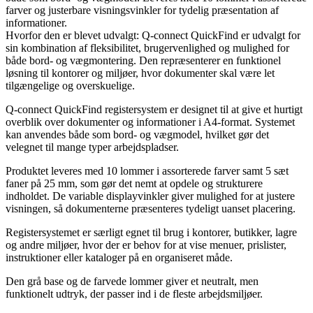
farver og justerbare visningsvinkler for tydelig præsentation af
informationer.
Hvorfor den er blevet udvalgt: Q-connect QuickFind er udvalgt for
sin kombination af fleksibilitet, brugervenlighed og mulighed for
både bord- og vægmontering. Den repræsenterer en funktionel
løsning til kontorer og miljøer, hvor dokumenter skal være let
tilgængelige og overskuelige.
Q-connect QuickFind registersystem er designet til at give et hurtigt
overblik over dokumenter og informationer i A4-format. Systemet
kan anvendes både som bord- og vægmodel, hvilket gør det
velegnet til mange typer arbejdspladser.
Produktet leveres med 10 lommer i assorterede farver samt 5 sæt
faner på 25 mm, som gør det nemt at opdele og strukturere
indholdet. De variable displayvinkler giver mulighed for at justere
visningen, så dokumenterne præsenteres tydeligt uanset placering.
Registersystemet er særligt egnet til brug i kontorer, butikker, lagre
og andre miljøer, hvor der er behov for at vise menuer, prislister,
instruktioner eller kataloger på en organiseret måde.
Den grå base og de farvede lommer giver et neutralt, men
funktionelt udtryk, der passer ind i de fleste arbejdsmiljøer.