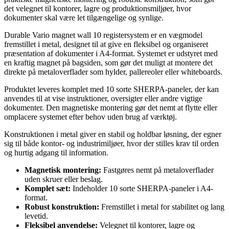
det velegnet til kontorer, lagre og produktionsmiljøer, hvor
dokumenter skal være let tilgængelige og synlige.
Durable Vario magnet wall 10 registersystem er en vægmodel
fremstillet i metal, designet til at give en fleksibel og organiseret
præsentation af dokumenter i A4-format. Systemet er udstyret med
en kraftig magnet på bagsiden, som gør det muligt at montere det
direkte på metaloverflader som hylder, pallereoler eller whiteboards.
Produktet leveres komplet med 10 sorte SHERPA-paneler, der kan
anvendes til at vise instruktioner, oversigter eller andre vigtige
dokumenter. Den magnetiske montering gør det nemt at flytte eller
omplacere systemet efter behov uden brug af værktøj.
Konstruktionen i metal giver en stabil og holdbar løsning, der egner
sig til både kontor- og industrimiljøer, hvor der stilles krav til orden
og hurtig adgang til information.
Magnetisk montering:
Fastgøres nemt på metaloverflader
uden skruer eller beslag.
Komplet sæt:
Indeholder 10 sorte SHERPA-paneler i A4-
format.
Robust konstruktion:
Fremstillet i metal for stabilitet og lang
levetid.
Fleksibel anvendelse:
Velegnet til kontorer, lagre og