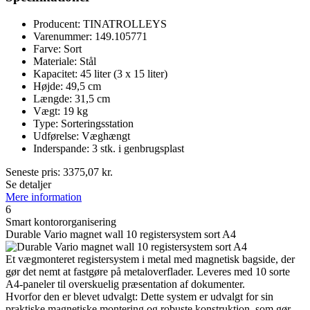
Producent: TINATROLLEYS
Varenummer: 149.105771
Farve: Sort
Materiale: Stål
Kapacitet: 45 liter (3 x 15 liter)
Højde: 49,5 cm
Længde: 31,5 cm
Vægt: 19 kg
Type: Sorteringsstation
Udførelse: Væghængt
Inderspande: 3 stk. i genbrugsplast
Seneste pris:
3375,07
kr.
Se detaljer
Mere information
6
Smart kontororganisering
Durable Vario magnet wall 10 registersystem sort A4
Et vægmonteret registersystem i metal med magnetisk bagside, der
gør det nemt at fastgøre på metaloverflader. Leveres med 10 sorte
A4-paneler til overskuelig præsentation af dokumenter.
Hvorfor den er blevet udvalgt: Dette system er udvalgt for sin
praktiske magnetiske montering og robuste konstruktion, som gør