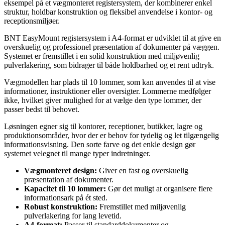
eksempel på et vægmonteret registersystem, der kombinerer enkel
struktur, holdbar konstruktion og fleksibel anvendelse i kontor- og
receptionsmiljøer.
BNT EasyMount registersystem i A4-format er udviklet til at give en
overskuelig og professionel præsentation af dokumenter på væggen.
Systemet er fremstillet i en solid konstruktion med miljøvenlig
pulverlakering, som bidrager til både holdbarhed og et rent udtryk.
Vægmodellen har plads til 10 lommer, som kan anvendes til at vise
informationer, instruktioner eller oversigter. Lommerne medfølger
ikke, hvilket giver mulighed for at vælge den type lommer, der
passer bedst til behovet.
Løsningen egner sig til kontorer, receptioner, butikker, lagre og
produktionsområder, hvor der er behov for tydelig og let tilgængelig
informationsvisning. Den sorte farve og det enkle design gør
systemet velegnet til mange typer indretninger.
Vægmonteret design:
Giver en fast og overskuelig
præsentation af dokumenter.
Kapacitet til 10 lommer:
Gør det muligt at organisere flere
informationsark på ét sted.
Robust konstruktion:
Fremstillet med miljøvenlig
pulverlakering for lang levetid.
A4-format:
Passer til standarddokumenter og