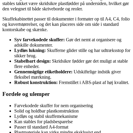
stables takket være skridsikre plastfødder på undersiden, hvilket gør
den velegnet til både skriveborde og reoler.
Skuffekabinettet passer til dokumenter i formater op til A4, C4, folio
og kuvertstørrelser, og det kan placeres side om side i standard
kontorskabe og skænke.
Syv farvekodede skuffer:
Gør det nemt at organisere og
adskille dokumenter.
Lydløs lukning:
Skufferne glider stille og har udtræksstop for
sikker brug.
Stabelbart design:
Skridsikre fødder gør det muligt at stable
flere enheder.
Gennemsigtige etiketholdere:
Udskiftelige indstik giver
fleksibel mærkning.
Robust konstruktion:
Fremstillet i ABS-plast af høj kvalitet.
Fordele og ulemper
Farvekodede skuffer for nem organisering
Solid og holdbar plastkonstruktion
Lydløs og stabil skuffemekanisme
Kan stables for pladsbesparelse
Passer til standard A4-format
Plastmateriale kan virke mindre eksklusivt end