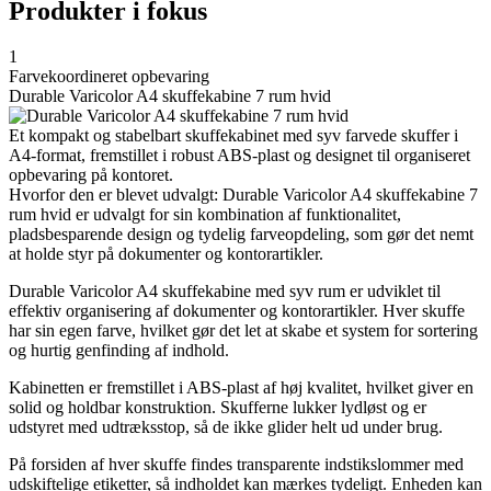
Produkter i fokus
1
Farvekoordineret opbevaring
Durable Varicolor A4 skuffekabine 7 rum hvid
Et kompakt og stabelbart skuffekabinet med syv farvede skuffer i
A4-format, fremstillet i robust ABS-plast og designet til organiseret
opbevaring på kontoret.
Hvorfor den er blevet udvalgt: Durable Varicolor A4 skuffekabine 7
rum hvid er udvalgt for sin kombination af funktionalitet,
pladsbesparende design og tydelig farveopdeling, som gør det nemt
at holde styr på dokumenter og kontorartikler.
Durable Varicolor A4 skuffekabine med syv rum er udviklet til
effektiv organisering af dokumenter og kontorartikler. Hver skuffe
har sin egen farve, hvilket gør det let at skabe et system for sortering
og hurtig genfinding af indhold.
Kabinetten er fremstillet i ABS-plast af høj kvalitet, hvilket giver en
solid og holdbar konstruktion. Skufferne lukker lydløst og er
udstyret med udtræksstop, så de ikke glider helt ud under brug.
På forsiden af hver skuffe findes transparente indstikslommer med
udskiftelige etiketter, så indholdet kan mærkes tydeligt. Enheden kan