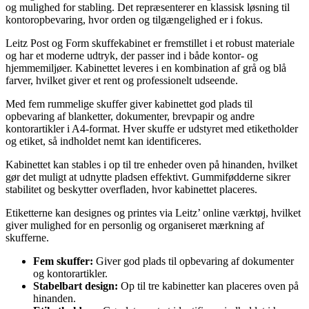
og mulighed for stabling. Det repræsenterer en klassisk løsning til
kontoropbevaring, hvor orden og tilgængelighed er i fokus.
Leitz Post og Form skuffekabinet er fremstillet i et robust materiale
og har et moderne udtryk, der passer ind i både kontor- og
hjemmemiljøer. Kabinettet leveres i en kombination af grå og blå
farver, hvilket giver et rent og professionelt udseende.
Med fem rummelige skuffer giver kabinettet god plads til
opbevaring af blanketter, dokumenter, brevpapir og andre
kontorartikler i A4-format. Hver skuffe er udstyret med etiketholder
og etiket, så indholdet nemt kan identificeres.
Kabinettet kan stables i op til tre enheder oven på hinanden, hvilket
gør det muligt at udnytte pladsen effektivt. Gummifødderne sikrer
stabilitet og beskytter overfladen, hvor kabinettet placeres.
Etiketterne kan designes og printes via Leitz’ online værktøj, hvilket
giver mulighed for en personlig og organiseret mærkning af
skufferne.
Fem skuffer:
Giver god plads til opbevaring af dokumenter
og kontorartikler.
Stabelbart design:
Op til tre kabinetter kan placeres oven på
hinanden.