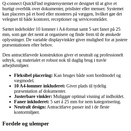
Q-connect QuickFind registersystemet er designet til at give et
hurtigt overblik over dokumenter, prislister eller menuer. Systemet
kan placeres på et bord eller monteres på væggen, hvilket gør det
velegnet til både kontorer, receptioner og serviceområder.
Sættet indeholder 10 lommer i A4-format samt 5 sæt faner på 25
mm, som gør det nemt at organisere og finde frem til de ønskede
oplysninger. De variable displayvinkler giver mulighed for at justere
præsentationen efter behov.
Den antracitfarvede konstruktion giver et neutralt og professionelt
udtryk, og materialet er robust nok til daglig brug i travle
arbejdsmiljøer.
Fleksibel placering:
Kan bruges både som bordmodel og
vægmodel.
10 A4-lommer inkluderet:
Giver plads til tydelig
præsentation af dokumenter.
Justerbare vinkler:
Muliggør optimal visning af indholdet.
Faner inkluderet:
5 sæt á 25 mm for nem kategorisering.
Neutralt design:
Antracitfarve passer ind i de fleste
kontormiljøer.
Fordele og ulemper